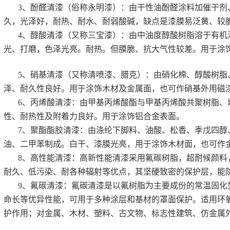
3、酚醛清漆（俗称永明漆）：由干性油酚醛涂料加催干剂
久，光泽好，耐热、耐水、耐弱酸碱，缺点是漆膜易泛黄、较
4、醇酸清漆（又称三宝漆）：由中油度醇酸树脂溶于有机
光、打磨，色泽光亮。耐热。但膜脆、抗大气性较差。用于涂
5、硝基清漆（又称清喷漆、腊克）：由硝化棉、醇酸树脂
泽、耐久性良好。用于涂饰木材及金属面，也可作硝基外用磁
6、丙烯酸清漆：由甲基丙烯酸酯与甲基丙烯酸共聚树脂、
性、耐热性及附着力良好。用于涂饰铝合金表面。
7、聚酯酯胶清漆：由涤纶下脚料、油酸、松香、季戊四醇
油、二甲苯制成。白干、漆膜光亮，用于涂饰木材面，也可作
8、高性能清漆：高新性能清漆采用氟碳树脂，超耐候颜料
耐久、低污染、耐各种辐射等优点，其坚硬致密的保护层，能
9、氟碳清漆：氟碳清漆是以氟树脂为主要成份的常温固化
命长等优异性能，可用于多种涂层和基材的罩面保护。适用环
护作用；对金属、木材、塑料、古文物、标志性建筑、仿金属