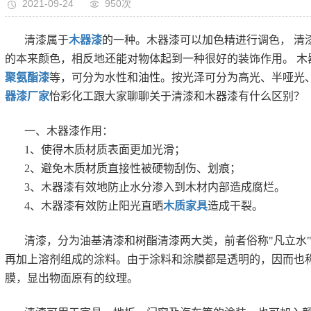
2021-09-24
950次
清漆属于
木器漆
的一种。木器漆可以加色精进行调色， 清
的本来颜色，相反地还能对物体起到一种很好的装饰作用。 木
聚氨酯漆
等，可分为水性和油性。按光泽可分为高光、半哑光
器漆厂家
怡彩化工跟大家聊聊关于清漆和木器漆有什么区别？
一、木器漆作用：
1、使得木质材质表面更加光滑；
2、避免木质材质直接性被硬物刮伤、划痕；
3、木器漆有效地防止水分渗入到木材内部造成腐烂。
4、木器漆有效防止阳光直晒
木质家具
造成干裂。
清漆，分为油基清漆和树酯清漆两大类，前者俗称"凡立水"
再加上溶剂组成的涂料。由于涂料和涂膜都是透明的，因而也
膜，显出物面原有的纹理。