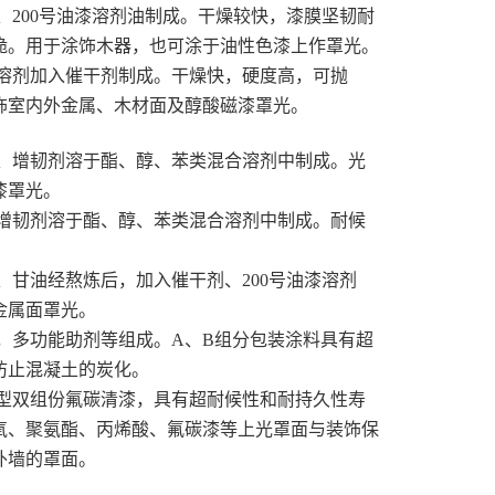
、200号油漆溶剂油制成。干燥较快，漆膜坚韧耐
脆。用于涂饰木器，也可涂于油性色漆上作罩光。
溶剂加入催干剂制成。干燥快，硬度高，可抛
饰室内外金属、木材面及醇酸磁漆罩光。
、增韧剂溶于酯、醇、苯类混合溶剂中制成。光
漆罩光。
增韧剂溶于酯、醇、苯类混合溶剂中制成。耐候
、甘油经熬炼后，加入催干剂、200号油漆溶剂
金属面罩光。
，多功能助剂等组成。A、B组分包装涂料具有超
防止混凝土的炭化。
型双组份氟碳清漆，具有超耐候性和耐持久性寿
氧、聚氨酯、丙烯酸、氟碳漆等上光罩面与装饰保
外墙的罩面。