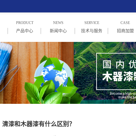
PRODUCT
NEWS
SERVICE
CASE
产品中心
新闻中心
技术与服务
招商加盟
绍
PU木器漆系列
企业新闻
技术与服务
招商信息
念
PE木器漆系列
行业新闻
加盟商家
UV漆系列
常见问题
NC漆系列
水性漆系列
清漆和木器漆有什么区别？