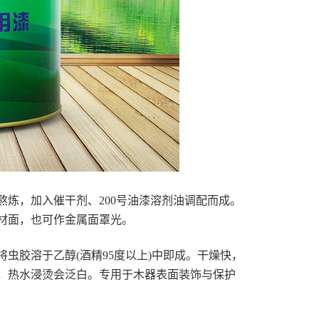
熬炼，加入催干剂、200号油漆溶剂油调配而成。
材面，也可作金属面罩光。
虫胶溶于乙醇(酒精95度以上)中即成。干燥快，
，热水浸烫会泛白。专用于木器表面装饰与保护