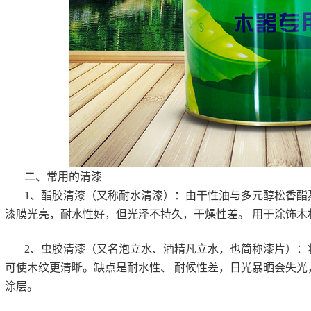
二、常用的清漆
1、酯胶清漆（又称耐水清漆）：由干性油与多元醇松香酯
漆膜光亮，耐水性好，但光泽不持久，干燥性差。 用于涂饰木
2、虫胶清漆（又名泡立水、酒精凡立水，也简称漆片）：将
可使木纹更清晰。缺点是耐水性、 耐候性差，日光暴晒会失光
涂层。