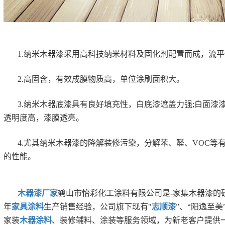
1.纳米木器漆采用高科技纳米材料及固化剂配置而成，流
2.高固含，有效成膜物质高，单位涂刷面积大。
3.纳米木器底漆具有良好填充性，白底漆遮盖力强;白面漆
透明度高，漆膜透亮。
4.尤其纳米木器漆的降解装修污染，分解苯、醛、VOC
的性能。
木器漆厂家
鹤山市怡彩化工涂料有限公司是-家集木器漆的
年
家具涂料
生产销售经验，公司旗下现有"
志顺漆
”、“阳逸至美
家装
木器涂料
、装修辅料、涂装等服务领域，为新老客户提供