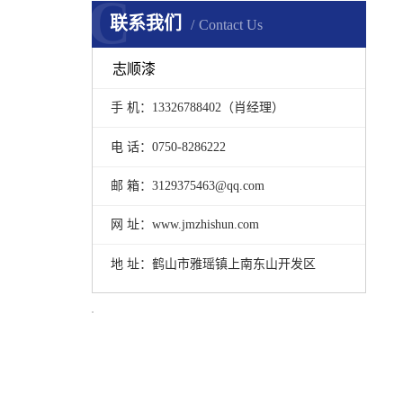
C
联系我们
Contact Us
志顺漆
手 机：13326788402（肖经理）
电 话：0750-8286222
邮 箱：3129375463@qq.com
网 址：www.jmzhishun.com
地 址：鹤山市雅瑶镇上南东山开发区