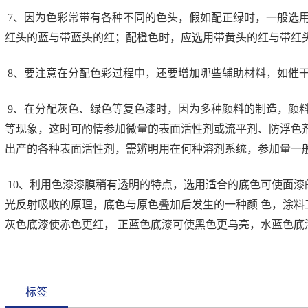
7、因为色彩常带有各种不同的色头，假如配正绿时，一般选
红头的蓝与带蓝头的红；配橙色时，应选用带黄头的红与带红
8、要注意在分配色彩过程中，还要增加哪些辅助材料，如催
9、在分配灰色、绿色等复色漆时，因为多种颜料的制造，颜料的
等现象，这时可酌情参加微量的表面活性剂或流平剂、防浮色剂
出产的各种表面活性剂，需辨明用在何种溶剂系统，参加量一般在
10、利用色漆漆膜稍有透明的特点，选用适合的底色可使面漆
光反射吸收的原理，底色与原色叠加后发生的一种颜 色，涂料
灰色底漆使赤色更红， 正蓝色底漆可使黑色更乌亮，水蓝色底
标签