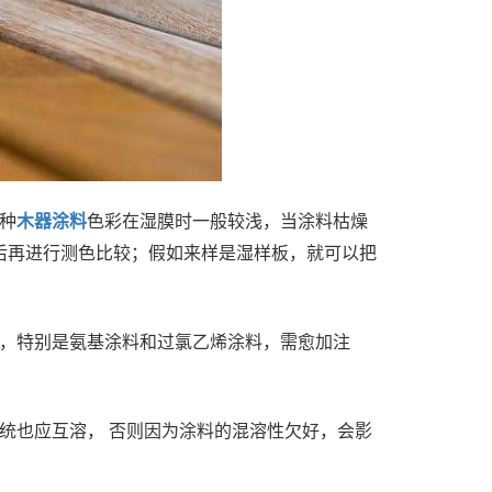
种
木器涂料
色彩在湿膜时一般较浅，当涂料枯燥
后再进行测色比较；假如来样是湿样板，就可以把
况，特别是氨基涂料和过氯乙烯涂料，需愈加注
统也应互溶， 否则因为涂料的混溶性欠好，会影