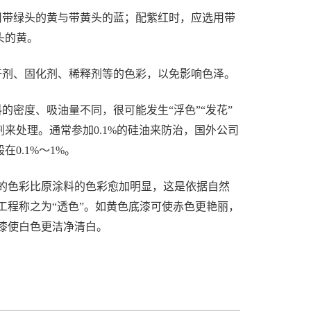
用带绿头的黄与带黄头的蓝；配紫红时，应选用带
头的黄。
干剂、固化剂、稀释剂等的色彩，以免影响色泽。
密度、吸油量不同，很可能发生“浮色”“发花”
来处理。通常参加0.1%的硅油来防治，国外公司
0.1%～1%。
的色彩比原涂料的色彩愈加明显，这是依据自然
工程称之为“透色”。如黄色底漆可使赤色更艳丽，
漆使白色更洁净清白。