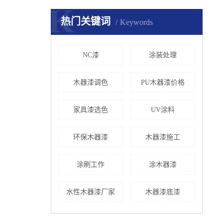
K
热门关键词
Keywords
NC漆
涂装处理
木器漆调色
PU木器漆价格
家具漆选色
UV涂料
环保木器漆
木器漆施工
涂刷工作
涂木器漆
水性木器漆厂家
木器漆底漆