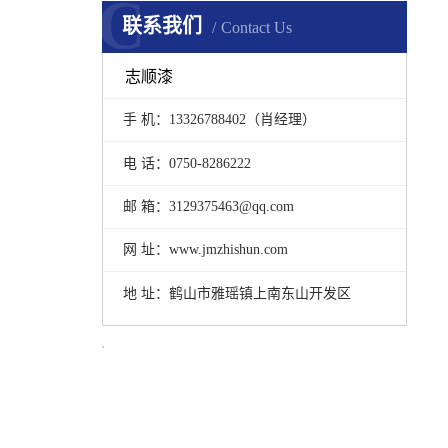
C
联系我们
Contact Us
志顺漆
手 机：13326788402（肖经理）
电 话：0750-8286222
邮 箱：3129375463@qq.com
网 址：www.jmzhishun.com
地 址：鹤山市雅瑶镇上南东山开发区