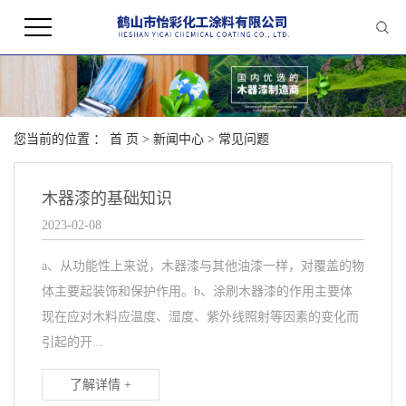
您当前的位置 ：
首 页
>
新闻中心
>
常见问题
木器漆的基础知识
2023-02-08
a、从功能性上来说，木器漆与其他油漆一样，对覆盖的物
体主要起装饰和保护作用。b、涂刷木器漆的作用主要体
现在应对木料应温度、湿度、紫外线照射等因素的变化而
引起的开...
了解详情 +