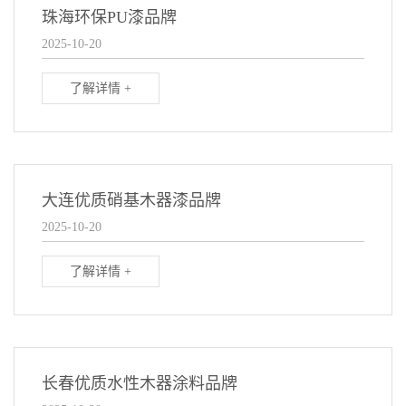
珠海环保PU漆品牌
2025-10-20
了解详情 +
大连优质硝基木器漆品牌
2025-10-20
了解详情 +
长春优质水性木器涂料品牌