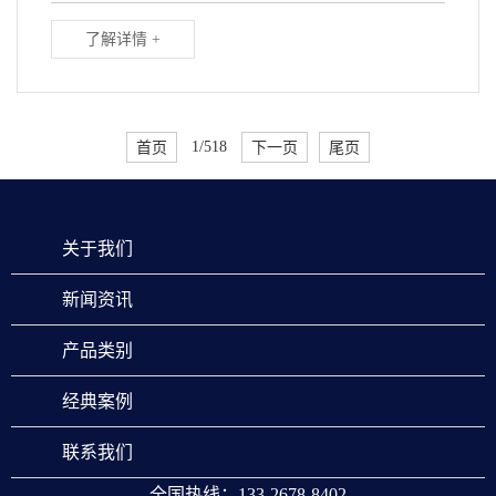
了解详情 +
首页
1/518
下一页
尾页
关于我们
新闻资讯
产品类别
经典案例
联系我们
全国热线：133-2678-8402