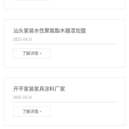
汕头家装水性聚氨酯木器漆加盟
2025-10-21
了解详情 +
开平家装家具涂料厂家
2025-10-21
了解详情 +