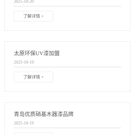
2025-10-20
了解详情 +
太原环保UV漆加盟
2025-10-19
了解详情 +
青岛优质硝基木器漆品牌
2025-10-19