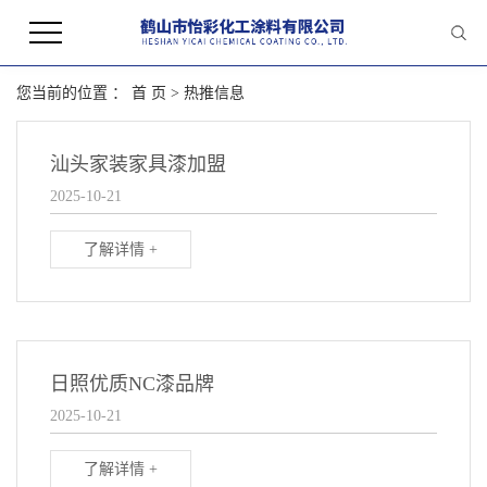
您当前的位置 ：
首 页
>
热推信息
汕头家装家具漆加盟
2025-10-21
了解详情 +
日照优质NC漆品牌
2025-10-21
了解详情 +