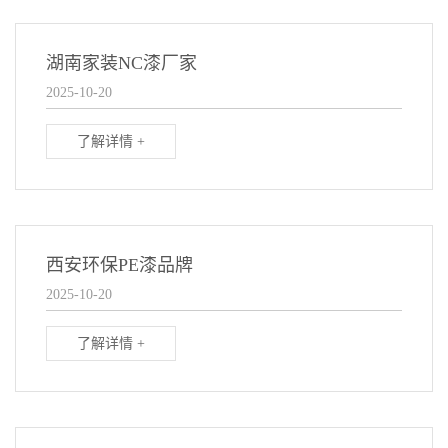
湖南家装NC漆厂家
2025-10-20
了解详情 +
西安环保PE漆品牌
2025-10-20
了解详情 +