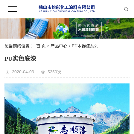
您当前的位置 ：
首 页
>
产品中心
>
PU木器漆系列
PU实色底漆
2020-04-03
5250次