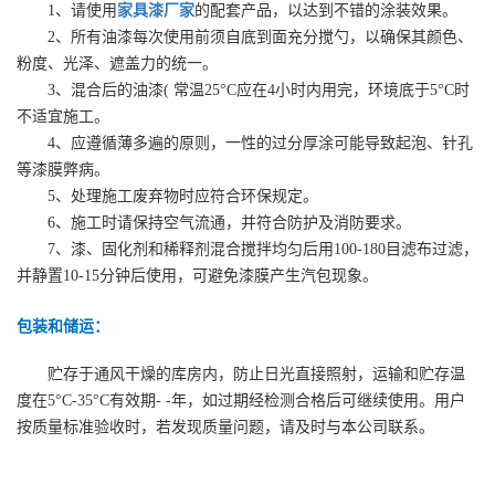
1、请使用
家具漆厂家
的配套产品，以达到不错的涂装效果。
2、所有油漆每次使用前须自底到面充分搅勺，以确保其颜色、
粉度、光泽、遮盖力的统一。
3、混合后的油漆( 常温25°C应在4小时内用完，环境底于5°C时
不适宜施工。
4、应遵循薄多遍的原则，一性的过分厚涂可能导致起泡、针孔
等漆膜弊病。
5、处理施工废弃物时应符合环保规定。
6、施工时请保持空气流通，并符合防护及消防要求。
7、漆、固化剂和稀释剂混合搅拌均匀后用100-180目滤布过滤，
并静置10-15分钟后使用，可避免漆膜产生汽包现象。
包装和储运：
贮存于通风干燥的库房内，防止日光直接照射，运输和贮存温
度在5°C-35°C有效期- -年，如过期经检测合格后可继续使用。用户
按质量标准验收时，若发现质量问题，请及时与本公司联系。