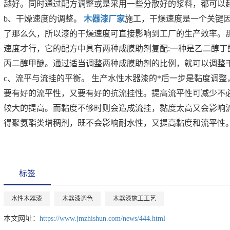
越好。同时通过配方调整或是采用一些分散好的浆料，都可以
b、干燥速度的调整。
木器漆厂家
施工，干燥速度是一个关键
了那么久，所以漆的干燥速度可直接影响到工厂的生产效率。
速度才行，它的配方中具有两种成膜助剂复配:一种是乙二醇丁
丙二醇甲醚。通过适当调整两种成膜助剂的比例，就可以调整
c、流平与流挂的平衡。 生产水性木器漆的*后一步是黏度调
要有好的流平性，又要有好的抗流挂性。提高流平性可减少不
较大的提高。而黏度不够时则会造成流挂，黏度太高又会影响
得聚氨酯类增稠剂，既不会影响耐水性，又提高黏度和流平性
标签
水性木器漆
木器漆调色
木器漆施工工艺
本文网址：
https://www.jmzhishun.com/news/444.html