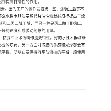
起到提高打磨性的作用。
因素。因为工厂的运作要紧凑一些，涂装过后等不
那么水性木器漆要想代替油性漆就必须得提高干燥
醚和二丙二醇丁醚，而另一种是丙二醇丁醚和二
干燥的速度和成膜助剂总的用量。
整，黏度专业术语叫作流变特性。好的水性木器漆既
必要的浪费，另一方面对漆膜的手感和光泽都会有
流平性，所以在要保持流平与流挂的平衡一般使用
。