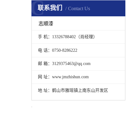
C
联系我们
Contact Us
志顺漆
手 机：13326788402（肖经理）
电 话：0750-8286222
邮 箱：3129375463@qq.com
网 址：www.jmzhishun.com
地 址：鹤山市雅瑶镇上南东山开发区