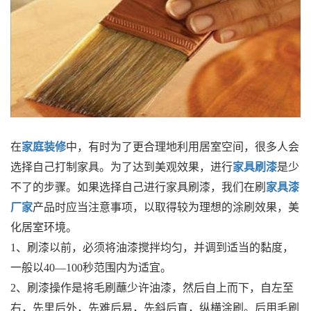
在
家庭装修
中，有时为了更合理地利用居室空间，很多人会
选择自己打制家具。为了达到美观效果，进行
家具刷漆
是少
不了的步骤。如果选择自己进行家具刷漆，我们在刷
家具漆
厂家
产品时应当注意事项，以取得较为理想的涂刷效果，美
化居室环境。
1、刷漆以前，必须将油漆搅拌均匀，并调到适当的黏度，
一般以40—100秒范围内为适宜。
2、刷漆操作是将毛刷蘸少许油漆，然后自上而下，自左至
右，先里后外，先难后易，先斜后直，纵横涂刷。后用毛刷