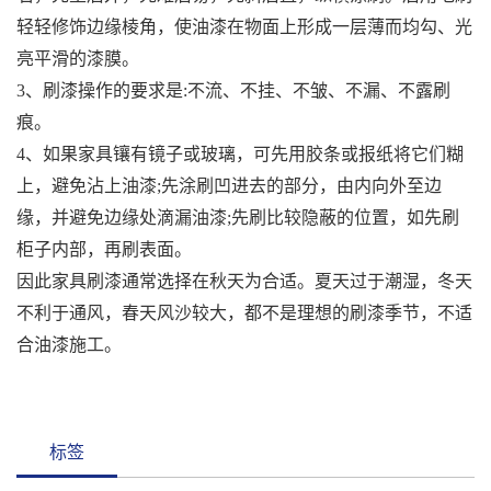
轻轻修饰边缘棱角，使油漆在物面上形成一层薄而均勾、光
亮平滑的漆膜。
3、刷漆操作的要求是:不流、不挂、不皱、不漏、不露刷
痕。
4、如果家具镶有镜子或玻璃，可先用胶条或报纸将它们糊
上，避免沾上油漆;先涂刷凹进去的部分，由内向外至边
缘，并避免边缘处滴漏油漆;先刷比较隐蔽的位置，如先刷
柜子内部，再刷表面。
因此家具刷漆通常选择在秋天为合适。夏天过于潮湿，冬天
不利于通风，春天风沙较大，都不是理想的刷漆季节，不适
合油漆施工。
标签